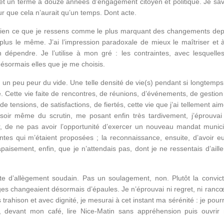
t un terme à douze années d’engagement citoyen et politique. Je sav
ur que cela n’aurait qu’un temps. Dont acte.
bien ce que je ressens comme le plus marquant des changements dep
 plus le même. J’ai l’impression paradoxale de mieux le maîtriser et à
 dépendre. Je l’utilise à mon gré : les contraintes, avec lesquelles
désormais elles que je me choisis.
ais un peu peur du vide. Une telle densité de vie(s) pendant si longtemp
e. Cette vie faite de rencontres, de réunions, d’événements, de gestion
e tensions, de satisfactions, de fiertés, cette vie que j’ai tellement ai
 soir même du scrutin, me posant enfin très tardivement, j’éprouvai
ûr, de ne pas avoir l’opportunité d’exercer un nouveau mandat munici
ntes qui m’étaient proposées ; la reconnaissance, ensuite, d’avoir eu
paisement, enfin, que je n’attendais pas, dont je ne ressentais d’aille
te d’allègement soudain. Pas un soulagement, non. Plutôt la convict
es changeaient désormais d’épaules. Je n’éprouvai ni regret, ni rancœ
 trahison et avec dignité, je mesurai à cet instant ma sérénité : je pour
s, devant mon café, lire Nice-Matin sans appréhension puis ouvrir