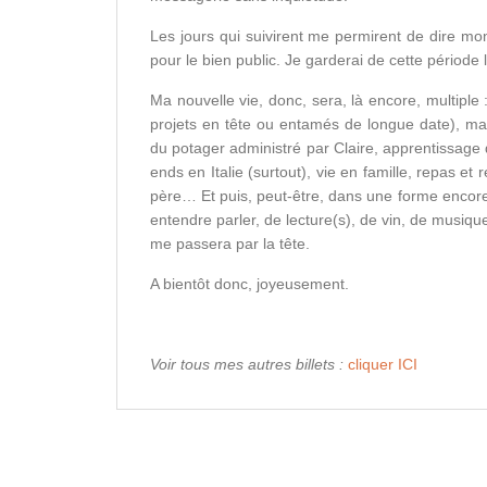
Les jours qui suivirent me permirent de dire mo
pour le bien public. Je garderai de cette pério
Ma nouvelle vie, donc, sera, là encore, multipl
projets en tête ou entamés de longue date), m
du potager administré par Claire, apprentissage 
ends en Italie (surtout), vie en famille, repas e
père… Et puis, peut-être, dans une forme encore
entendre parler, de lecture(s), de vin, de musiqu
me passera par la tête.
A bientôt donc, joyeusement.
Voir tous mes autres billets :
cliquer ICI