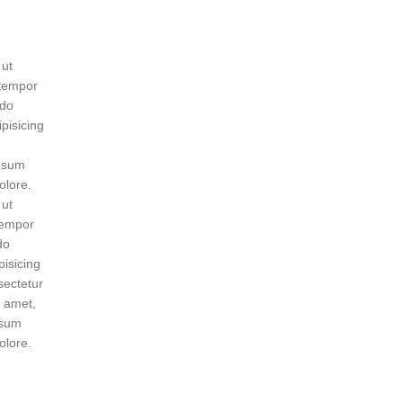
 ut
 tempor
 do
pisicing
ipsum
olore.
 ut
 tempor
do
pisicing
sectetur
t amet,
psum
olore.