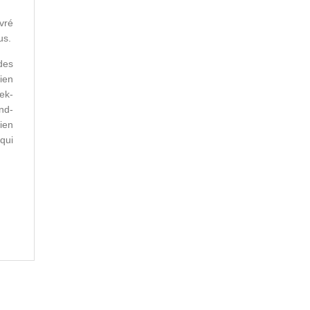
vré
us.
des
ien
ek-
nd-
ien
 qui