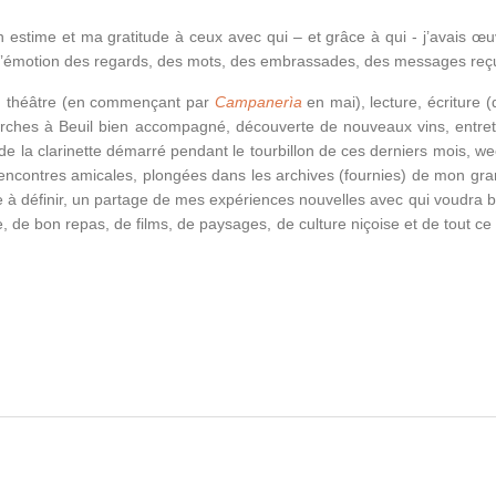
n estime et ma gratitude à ceux avec qui – et grâce à qui - j’avais œu
de l’émotion des regards, des mots, des embrassades, des messages reç
e : théâtre (en commençant par
Campanerìa
en mai), lecture, écriture (
arches à Beuil bien accompagné, découverte de nouveaux vins, entret
de la clarinette démarré pendant le tourbillon de ces derniers mois, we
t rencontres amicales, plongées dans les archives (fournies) de mon gra
 à définir, un partage de mes expériences nouvelles avec qui voudra b
e, de bon repas, de films, de paysages, de culture niçoise et de tout ce