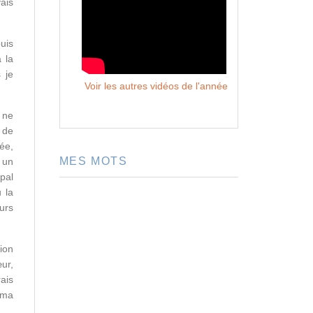
ais
uis
 la
 je
Voir les autres vidéos de l'année
s ne
 de
mée,
MES MOTS
 un
pal
 la
urs
ion
ur,
rais
 ma