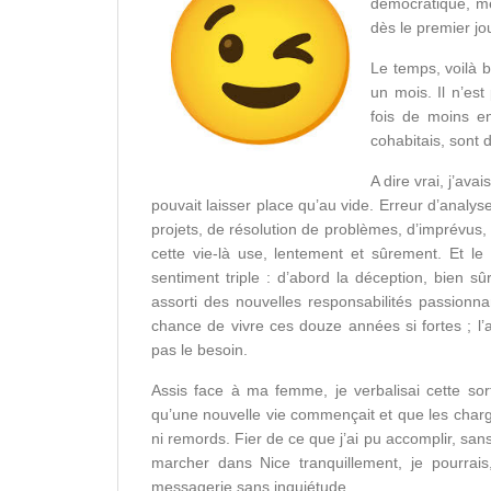
démocratique, me
dès le premier jo
Le temps, voilà 
un mois. Il n’est
fois de moins en
cohabitais, sont 
A dire vrai, j’av
pouvait laisser place qu’au vide. Erreur d’analys
projets, de résolution de problèmes, d’imprévus, d
cette vie-là use, lentement et sûrement. Et le
sentiment triple : d’abord la déception, bien s
assorti des nouvelles responsabilités passionna
chance de vivre ces douze années si fortes ; l’a
pas le besoin.
Assis face à ma femme, je verbalisai cette sor
qu’une nouvelle vie commençait et que les charg
ni remords. Fier de ce que j’ai pu accomplir, sans
marcher dans Nice tranquillement, je pourrai
messagerie sans inquiétude.