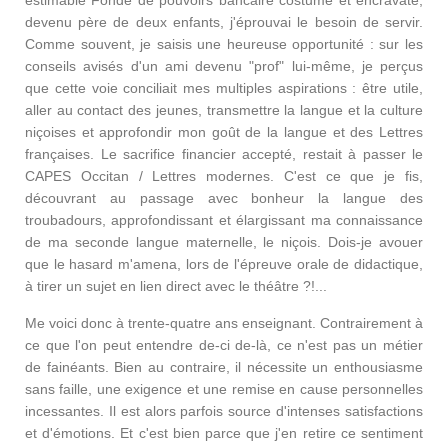
estimable Fondé de pouvoirs bancaire costumé et encravaté,
devenu père de deux enfants, j'éprouvai le besoin de servir.
Comme souvent, je saisis une heureuse opportunité : sur les
conseils avisés d'un ami devenu "prof" lui-même, je perçus
que cette voie conciliait mes multiples aspirations : être utile,
aller au contact des jeunes, transmettre la langue et la culture
niçoises et approfondir mon goût de la langue et des Lettres
françaises. Le sacrifice financier accepté, restait à passer le
CAPES Occitan / Lettres modernes. C'est ce que je fis,
découvrant au passage avec bonheur la langue des
troubadours, approfondissant et élargissant ma connaissance
de ma seconde langue maternelle, le niçois. Dois-je avouer
que le hasard m'amena, lors de l'épreuve orale de didactique,
à tirer un sujet en lien direct avec le théâtre ?!...
Me voici donc à trente-quatre ans enseignant. Contrairement à
ce que l'on peut entendre de-ci de-là, ce n'est pas un métier
de fainéants. Bien au contraire, il nécessite un enthousiasme
sans faille, une exigence et une remise en cause personnelles
incessantes. Il est alors parfois source d'intenses satisfactions
et d'émotions. Et c'est bien parce que j'en retire ce sentiment