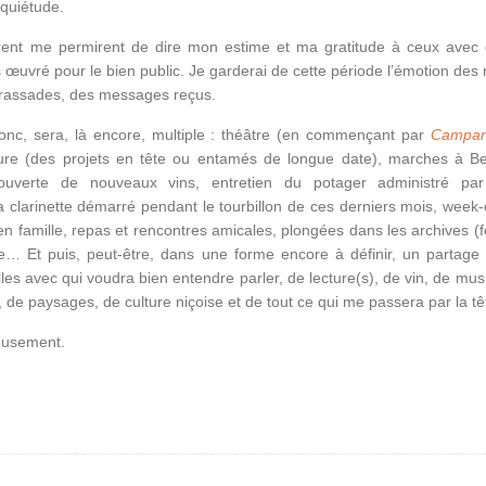
quiétude.
irent me permirent de dire mon estime et ma gratitude à ceux avec 
is œuvré pour le bien public. Je garderai de cette période l’émotion des
rassades, des messages reçus.
onc, sera, là encore, multiple : théâtre (en commençant par
Campan
iture (des projets en tête ou entamés de longue date), marches à Be
uverte de nouveaux vins, entretien du potager administré par 
a clarinette démarré pendant le tourbillon de ces derniers mois, week
ie en famille, repas et rencontres amicales, plongées dans les archives (
… Et puis, peut-être, dans une forme encore à définir, un partag
es avec qui voudra bien entendre parler, de lecture(s), de vin, de mus
, de paysages, de culture niçoise et de tout ce qui me passera par la tê
yeusement.