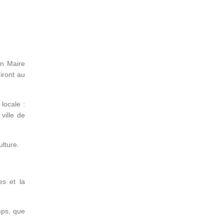
un Maire
iront au
 locale :
ville de
ulture.
es et la
emps, que