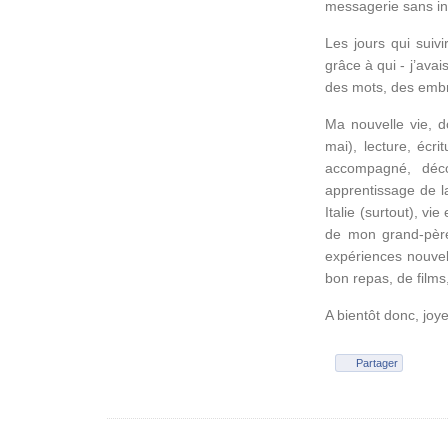
messagerie sans in
Les jours qui suiv
grâce à qui - j’ava
des mots, des emb
Ma nouvelle vie, d
mai), lecture, écr
accompagné, déco
apprentissage de l
Italie (surtout), v
de mon grand-père
expériences nouvell
bon repas, de films
A bientôt donc, jo
Partager