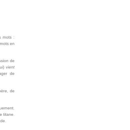
s mots :
s mots en
ssion de
ui)
vient
ager de
père, de
uement.
 titane.
nde.