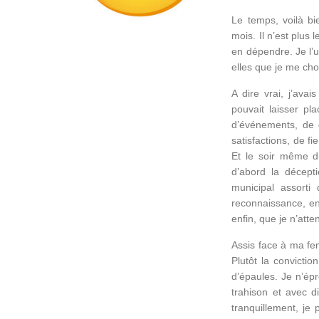
Le temps, voilà b
mois. Il n’est plus
en dépendre. Je l’u
elles que je me cho
A dire vrai, j’ava
pouvait laisser pl
d’événements, de g
satisfactions, de fi
Et le soir même du
d’abord la décept
municipal assorti
reconnaissance, ens
enfin, que je n’atte
Assis face à ma fe
Plutôt la convicti
d’épaules. Je n’épr
trahison et avec d
tranquillement, je