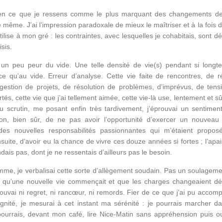
ien ce que je ressens comme le plus marquant des changements de
 le même. J’ai l’impression paradoxale de mieux le maîtriser et à la fois
tilise à mon gré : les contraintes, avec lesquelles je cohabitais, sont 
isis.
is un peu peur du vide. Une telle densité de vie(s) pendant si long
ace qu’au vide. Erreur d’analyse. Cette vie faite de rencontres, de r
estion de projets, de résolution de problèmes, d’imprévus, de tens
ertés, cette vie que j’ai tellement aimée, cette vie-là use, lentement et 
 scrutin, me posant enfin très tardivement, j’éprouvai un sentiment 
ion, bien sûr, de ne pas avoir l’opportunité d’exercer un nouvea
 des nouvelles responsabilités passionnantes qui m’étaient propos
uite, d’avoir eu la chance de vivre ces douze années si fortes ; l’apa
ndais pas, dont je ne ressentais d’ailleurs pas le besoin.
mme, je verbalisai cette sorte d’allègement soudain. Pas un soulageme
on qu’une nouvelle vie commençait et que les charges changeaient d
ouvai ni regret, ni rancœur, ni remords. Fier de ce que j’ai pu accompl
ignité, je mesurai à cet instant ma sérénité : je pourrais marcher d
 pourrais, devant mon café, lire Nice-Matin sans appréhension puis o