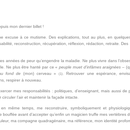
puis mon dernier billet !
une excuse à ce mutisme. Des explications, tout au plus, en quelque
abilité, reconstruction, récupération, réflexion, rédaction, retraite. De
 les années de peur qu’engendre la maladie. Ne plus vivre dans l’obse
le. Ne plus être hanté par ce «
peuple muet d'infâmes araignées
– (q
s au fond de
(mon) cerveau »
. Retrouver une espérance, envis
(1)
ns, respirer à nouveau.
exercer mes responsabilités : politiques, d’enseignant, mais aussi de 
r circuler l’air et maintenir la façade intacte.
, en même temps, me reconstruire, symboliquement et physiologiq
 bouffée avant d’accepter qu’enfin un magicien truffe mes vertèbres de
ouleur, ma compagne quadragénaire, ma référence, mon identité profo