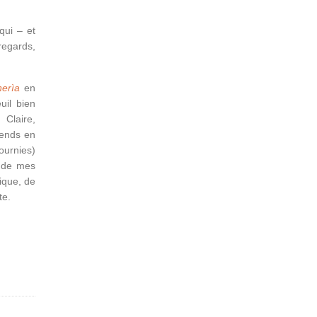
qui – et
 regards,
erìa
en
uil bien
Claire,
-ends en
fournies)
e de mes
ique, de
te.