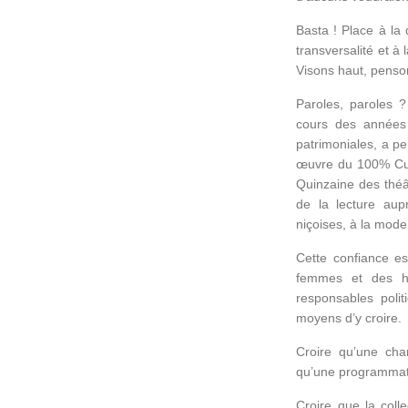
Basta ! Place à la 
transversalité et à 
Visons haut, penso
Paroles, paroles 
cours des années 
patrimoniales, a pe
œuvre du 100% Cult
Quinzaine des théâ
de la lecture aup
niçoises, à la mode
Cette confiance est
femmes et des h
responsables polit
moyens d’y croire.
Croire qu’une cha
qu’une programmatio
Croire que la colle