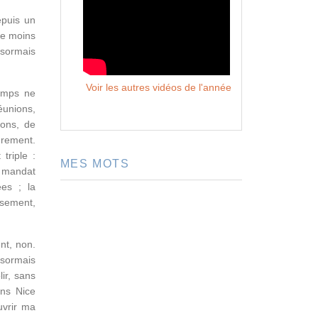
puis un
 de moins
désormais
Voir les autres vidéos de l'année
temps ne
éunions,
ions, de
sûrement.
triple :
MES MOTS
u mandat
ées ; la
isement,
nt, non.
ésormais
ir, sans
ans Nice
uvrir ma