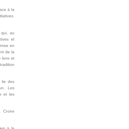
ace à la
tiatives.
 qui, au
tives et
a mise en
nt de la
livre et
radition
 lie des
un. Les
e et les
. Croire
ien à la