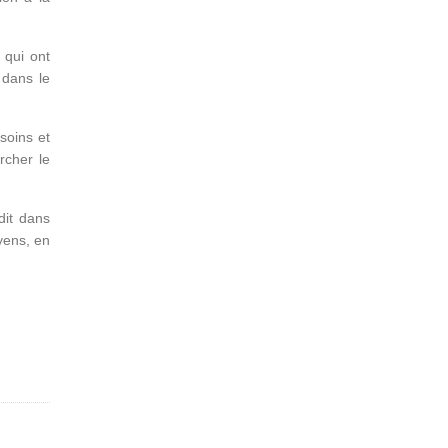
 qui ont
 dans le
esoins et
rcher le
dit dans
oyens, en