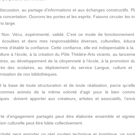
discussion, au partage d’informations et aux échanges constructifs. Pl
la concertation. Ouvrons les portes et les esprits. Faisons circuler les ini
ns large.
? Non. Vécu, expérimenté, validé. C’est ce mode de fonctionnement
écoulées et dans mes responsabilités diverses, culturelles, éduca
rmis d’établir la confiance. Cette confiance, elle est indispensable à l
ure à l’école, à la création du Pôle Théâtre-Arts vivants, au lanceme
tres, au développement de la citoyenneté à l’école, à la promotion du 
rès des scolaires, au déploiement du service Langue, culture et t
rnisation de nos bibliothèques.
 la base de toute structuration et de toute réalisation, parce qu’elle
ommes animés de la même volonté d’agir pour le bien comm
iques doivent apporter aux créateurs, artistes et associatifs, l’envi
rte d’engagement partagés peut être élaborée ensemble et signée
n culturelle peut être bâtie collectivement.
ctivité peut apporter un réel soutien technique et logistique, un sout