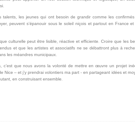
si.
s talents, les jeunes qui ont besoin de grandir comme les confirmés
yer, peuvent s’épanouir sous le soleil niçois et partout en France et
que culturelle peut être lisible, réactive et efficiente. Croire que les b
endus et que les artistes et associatifs ne se débattront plus à reche
dans les méandres municipaux.
, c’est que nous avons la volonté de mettre en œuvre un projet iné
e de Nice – et j’y prendrai volontiers ma part - en partageant idées et m
outant, en construisant ensemble.