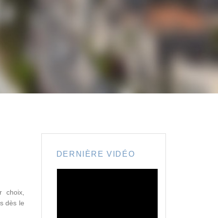
DERNIÈRE VIDÉO
 choix,
s dès le