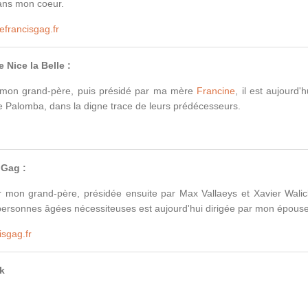
ans mon coeur.
efrancisgag.fr
 Nice la Belle :
mon grand-père, puis présidé par ma mère
Francine
, il est aujourd'h
ne Palomba, dans la digne trace de leurs prédécesseurs.
r
 Gag :
mon grand-père, présidée ensuite par Max Vallaeys et Xavier Walick
personnes âgées nécessiteuses est aujourd'hui dirigée par mon épouse
isgag.fr
k