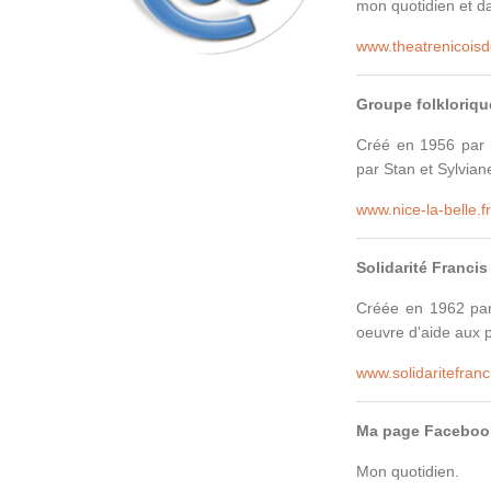
mon quotidien et d
www.theatrenicoisd
Groupe folklorique
Créé en 1956 par 
par Stan et Sylvia
www.nice-la-belle.f
Solidarité Francis
Créée en 1962 par 
oeuvre d'aide aux 
www.solidaritefranc
Ma page Faceboo
Mon quotidien.