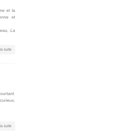
me et la
donne et
teau,
La
la suite
pourtant.
curieux,
la suite