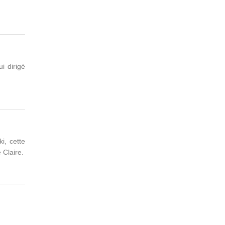
ui dirigé
i, cette
 Claire.