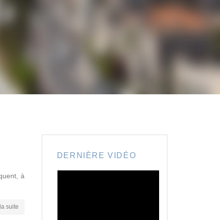
DERNIÈRE VIDÉO
quent, à
la suite