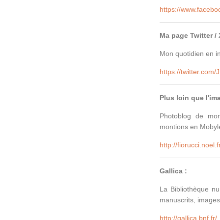
https://www.facebo
Ma page Twitter / 
Mon quotidien en i
https://twitter.com/
Plus loin que l'im
Photoblog de mon
montions en Mobylet
http://fiorucci.noel.f
Gallica :
La Bibliothèque nu
manuscrits, images.
http://gallica.bnf.fr/