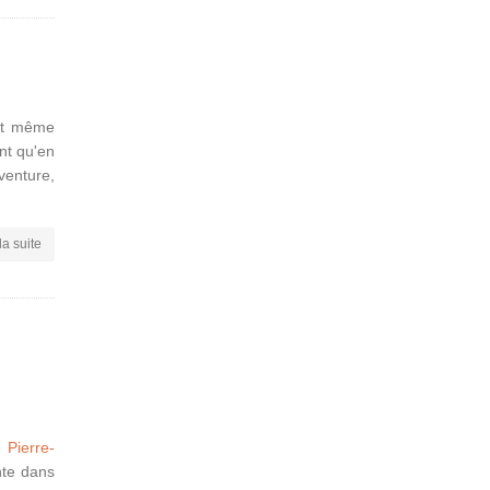
est même
ant qu'en
venture,
la suite
e
Pierre-
nte dans