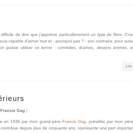
 difficile de dire que j'apprécie particulièrement un type de films. C'
e suis capable d'aimer tout et - pourquoi pas ? - son contraire, pour aut
 on puisse utiliser ce terme : comédies, drames, dessins animés, a
Lire 
érieurs
 Francis Gag :
dée en 1936 par mon grand-père
Francis Gag
, présidée par mon pèr
je contribue depuis plus de cinquante ans, représente une part importa