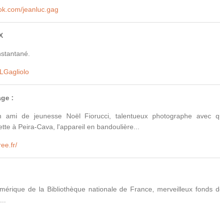
ok.com/jeanluc.gag
X
nstantané.
JLGagliolo
age :
 ami de jeunesse Noël Fiorucci, talentueux photographe avec q
te à Peira-Cava, l'appareil en bandoulière...
ree.fr/
mérique de la Bibliothèque nationale de France, merveilleux fonds de
..