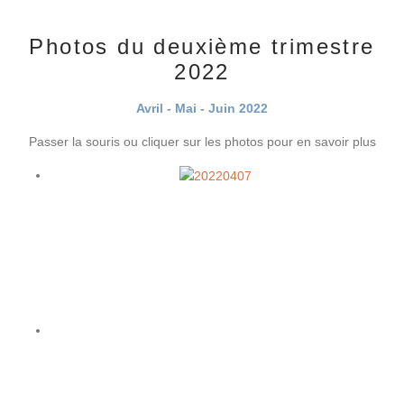
Photos du deuxième trimestre
2022
Avril - Mai - Juin 2022
Passer la souris ou cliquer sur les photos pour en savoir plus