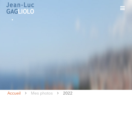
Accueil
Mes photos
2022