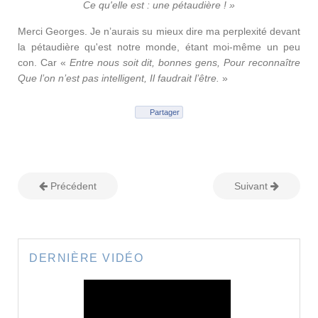
Ce qu'elle est : une pétaudière ! »
Merci Georges. Je n’aurais su mieux dire ma perplexité devant
la pétaudière qu'est notre monde, étant moi-même un peu
con. Car «
Entre nous soit dit, bonnes gens, Pour reconnaître
Que l’on n’est pas intelligent, Il faudrait l’être.
»
Partager
Précédent
Suivant
DERNIÈRE VIDÉO