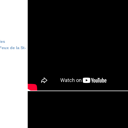
les
eux de la St-