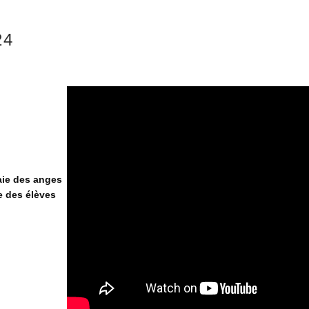
24
aie des anges
e des élèves