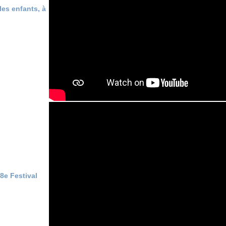
les enfants, à
8e Festival