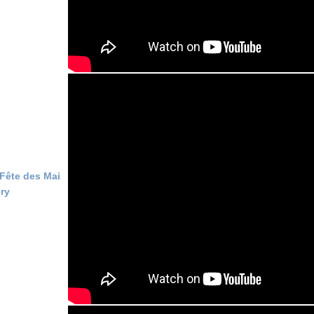
 Fête des Mai
éry