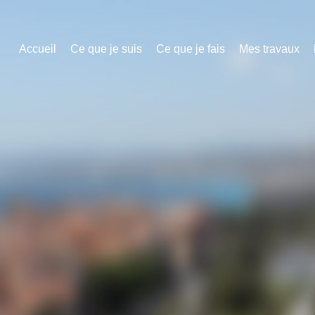
Accueil
Ce que je suis
Ce que je fais
Mes travaux