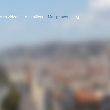
Mes vidéos
Mes billets
Mes photos