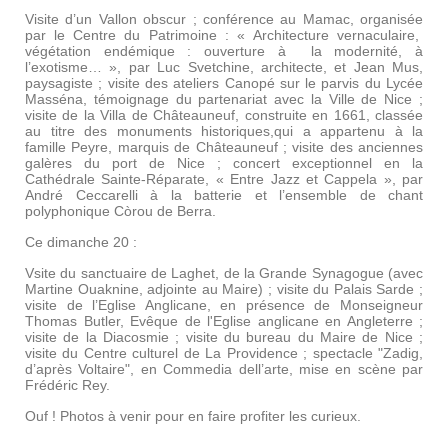
Visite d’un Vallon obscur ; conférence au Mamac, organisée
par le Centre du Patrimoine : « Architecture vernaculaire,
végétation endémique : ouverture à la modernité, à
l’exotisme… », par Luc Svetchine, architecte, et Jean Mus,
paysagiste ; visite des ateliers Canopé sur le parvis du Lycée
Masséna, témoignage du partenariat avec la Ville de Nice ;
visite de la Villa de Châteauneuf, construite en 1661, classée
au titre des monuments historiques
,qui a appartenu à la
famille Peyre, marquis de Châteauneuf
; visite des anciennes
galères du port de Nice ; concert exceptionnel en la
Cathédrale Sainte-Réparate, « Entre Jazz et Cappela », par
André Ceccarelli à la batterie et l’ensemble de chant
polyphonique Còrou de Berra.
Ce dimanche 20 :
Vsite du sanctuaire de Laghet, de la Grande Synagogue (avec
Martine Ouaknine, adjointe au Maire) ; visite du Palais Sarde ;
visite de l’Eglise Anglicane, en présence de Monseigneur
Thomas Butler, Evêque de l'Eglise anglicane en Angleterre ;
visite de la Diacosmie ; visite du bureau du Maire de Nice ;
visite du Centre culturel de La Providence ; spectacle "Zadig,
d’après Voltaire", en Commedia dell’arte, mise en scène par
Frédéric Rey.
Ouf ! Photos à venir pour en faire profiter les curieux.