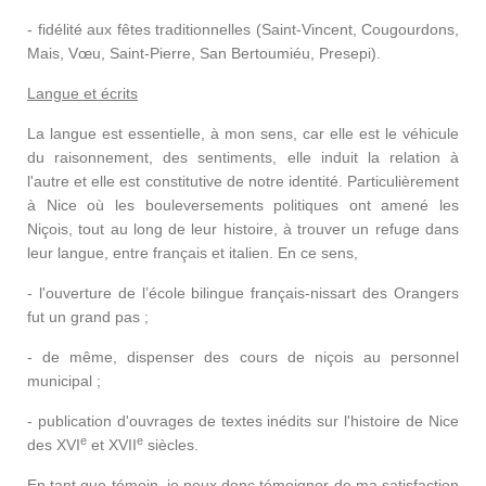
- fidélité aux fêtes traditionnelles (Saint-Vincent, Cougourdons,
Mais, Vœu, Saint-Pierre, San Bertoumiéu, Presepi).
Langue et écrits
La langue est essentielle, à mon sens, car elle est le véhicule
du raisonnement, des sentiments, elle induit la relation à
l'autre et elle est constitutive de notre identité. Particulièrement
à Nice où les bouleversements politiques ont amené les
Niçois, tout au long de leur histoire, à trouver un refuge dans
leur langue, entre français et italien. En ce sens,
- l'ouverture de l’école bilingue français-nissart des Orangers
fut un grand pas ;
- de même, dispenser des cours de niçois au personnel
municipal ;
- publication d'ouvrages de textes inédits sur l'histoire de Nice
e
e
des XVI
et XVII
siècles.
En tant que témoin, je peux donc témoigner de ma satisfaction