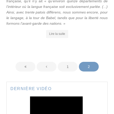
française,
qu’il n’y ait «
qu’environ quinze départements de
l’intérieur où la langue française soit exclusivement parlée. (...)
Ainsi, avec trente patois différens, nous sommes encore, pour
le langage, à la tour de Babel, tandis que pour la liberté nous
formons l’avant-garde des nations.
»
Lire la suite
1
2
DERNIÈRE VIDÉO