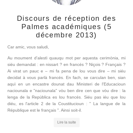
Discours de réception des
Palmes académiques (5
décembre 2013)
Car amic, vous saludi,
Au moument d'alestì quauqu mot per aquesta cerimònia, mi
siéu demandat : en nissart ? en francés ? Niçois ? Français ?
Ai virat un pauc e – mi fa pena de lou vous dire – mi siéu
decidat à vous parlà francés. En fach, se carculan ben, sian
aquì en un encastre dounat dau Ministeri de l'Educacioun
naciounala e "naciounala" vòu ben dire cen que vòu dire : la
lenga de la Repùblica es lou francés. Siéu pas iéu que lou
diéu, es l'article 2 de la Coustitucioun : " La langue de la
République est le français ". Ainsi soit-il.
Lire la suite